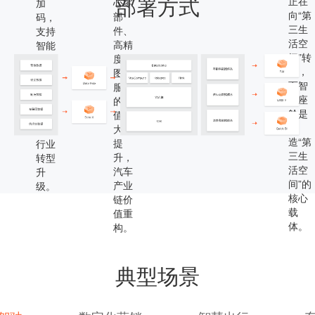
部署方式
正在
心零
加
向“第
部
码，
三生
件、
支持
活空
高精
智能
间”转
度地
汽车
变，
图等
行业
而智
服务
发
能座
的价
展，
舱是
值量
助力
塑
大大
汽车
造“第
提
行业
三生
升，
转型
活空
汽车
升
间”的
产业
级。
核心
链价
载
值重
体。
构。
典型场景