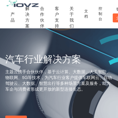
解
合
客
关
控
文
制
产
决
作
户
于
档
台
品
方
伙
支
我
案
伴
持
们
汽车行业解决方案
主题云携手合伙伙伴，基于云计算、大数据、人工智能、
物联网、5G等技术，为汽车行业客户提供车联网云、自动
驾驶云、大数据、智慧出行等多种场景方案及服务，助力
车企与消费者形成更开放的新型连接生态。