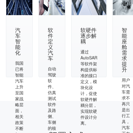
汽
软
软硬件
智
车
件
逐步解
能
智
定
耦
座
能
义
舱
化
汽
需
通过
车
求
AutoSAR
提
我国
等软件架
升
自动
已将
构提供标
驾驶
智能
准的接口
用户
软
汽车
定义，模
对汽
件、
上升
块化设
车需
仿真
至国
计，促使
求不
测试
家战
软硬件解
再只
软件
略层
耦分层，
是出
及路
面，
实现软硬
行工
侧、
相关
件设计分
具，
车侧
政策
离。
汽车
的核
不断