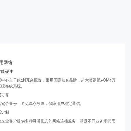
用网络
性能硬件
据中心主干线2N冗余配置，采用国际知名品牌，超六类铜缆+OM4万
光缆布线系统。
定可靠
点冗余备份，避免单点故障，保障用户稳定通信。
活定制
为企业客户提供多种灵活形态的网络连接服务，满足不同业务场景需
。