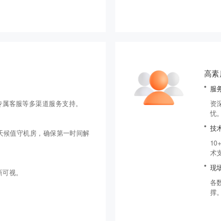
高素
服
专属客服等多渠道服务支持。
资
忧
技
天候值守机房，确保第一时间解
1
术
现
新可视。
各
撑