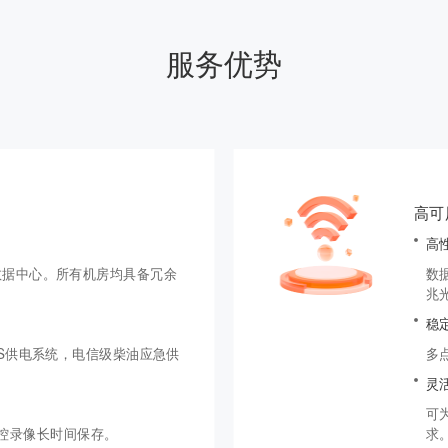
服务优势
高可
高
数据中心。所有机房均具备冗余
数
兆
稳
S供电系统，电信级柴油应急供
多
灵
可
监控录像长时间保存。
求