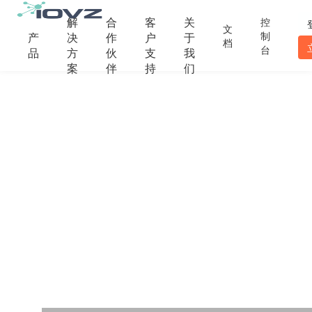
解
合
客
关
控
文
制
产
决
作
户
于
档
台
品
方
伙
支
我
案
伴
持
们