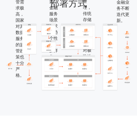
部署方式
管
迭，
管需
金融业
理，
金融
求极
务不断
传统
服务
高，
迭代更
存储
场景
国家
新。
难以
需求
对其
满足
日趋
数据
当下
个性
服务
业务
化、
的监
对极
多样
管政
致性
化。
策也
能的
十分
需
严
求。
格。