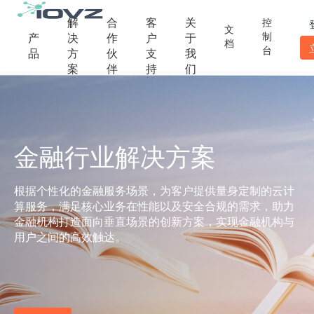
解
合
客
关
控
文
制
产
决
作
户
于
档
台
品
方
伙
支
我
案
伴
持
们
金融行业解决方案
根据个性化的金融服务场景，为客户提供量身定制的云计
算服务，满足核心业务在性能以及安全合规的需求，助力
金融机构打造面向垂直场景的创新方案，实现金融机构与
用户之间的高效触达。