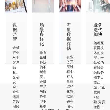
数
场
海
业务
据
景
量
迭代
监
多
数
加快
管
样
据
化
存
随着互
储
金融
联网技
随着
行业
术的发
在业
金融
对于
展，一
务开
科技
客户
站式的
展过
的不
隐
在线金
程中
断发
私、
融服务
有大
展，
交易
需求日
量非
金融
安
益凸
结构
产品
全、
显，“互
化数
与服
企业
联网
据需
务类
运营
+金
要存
型不
等数
融”竞赛
储与
断更
据监
激烈，