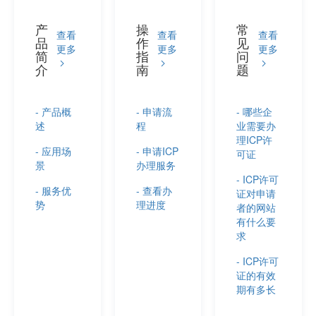
产
操
常
查看
查看
查看
品
作
见
更多
更多
更多
简
指
问
介
南
题
- 产品概
- 申请流
- 哪些企
述
程
业需要办
理ICP许
- 应用场
- 申请ICP
可证
景
办理服务
- ICP许可
- 服务优
- 查看办
证对申请
势
理进度
者的网站
有什么要
求
- ICP许可
证的有效
期有多长