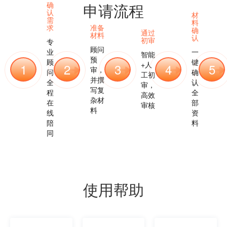
确
申请流程
认
材
需
料
求
准备
确
通过
材料
认
初审
专
顾问
业
一
智能
预
顾
键
+人
1
2
3
4
5
审，
问
确
工初
并撰
全
认
审，
写复
程
全
高效
杂材
在
部
审核
料
线
资
陪
料
同
使用帮助